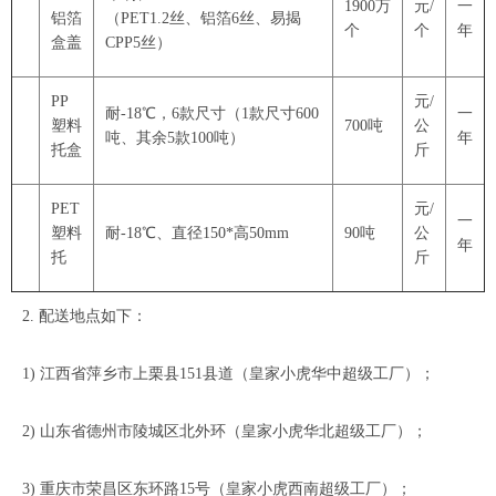
1900万
元/
一
铝箔
（PET1.2丝、铝箔6丝、易揭
个
个
年
盒盖
CPP5丝）
PP
元/
耐-18℃，6款尺寸（1款尺寸600
一
塑料
700吨
公
吨、其余5款100吨）
年
托盒
斤
PET
元/
一
塑料
耐-18℃、直径150*高50mm
90吨
公
年
托
斤
2. 配送地点如下：
1) 江西省萍乡市上栗县151县道（皇家小虎华中超级工厂）；
2) 山东省德州市陵城区北外环（皇家小虎华北超级工厂）；
3) 重庆市荣昌区东环路15号（皇家小虎西南超级工厂）；