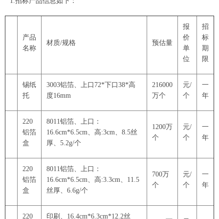
1.招标产品信息如下：
报
招
产品
价
标
材质/规格
预估量
名称
单
期
位
限
锡纸
3003铝箔、上口72*下口38*高
216000
元/
一
托
度16mm
万个
个
年
220
8011铝箔、上口：
1200万
元/
一
铝箔
16.6cm*6.5cm、高:3cm、8.5丝
个
个
年
盒
厚、5.2g/个
220
8011铝箔、上口：
700万
元/
一
铝箔
16.6cm*6.5cm、高:3.3cm、11.5
个
个
年
盒
丝厚、6.6g/个
220
印刷、16.4cm*6.3cm*12.2丝