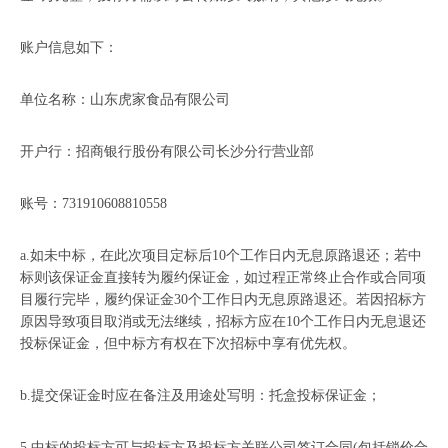
账户信息如下：
单位名称：山东虎家食品有限公司
开户行：招商银行股份有限公司长沙分行营业部
账号：731910608810558
a.如未中标，在此次项目定标后10个工作日内无息原路退还；若中
标则该保证金直接转为履约保证金，如过程正常终止合作或合同项
目履行完毕，履约保证金30个工作日内无息原路退还。若因招标方
原因导致项目取消或无法继续，招标方应在10个工作日内无息退还
投标保证金，但中标方有权在下次招标中享有优先权。
b.提交保证金时应在备注及用途处写明：托盒投标保证金；
5.中标的投标方可与投标方及投标方关联公司签订合同(包括锁价合